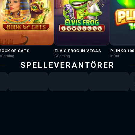
BOOK OF CATS
ELVIS FROG IN VEGAS
PLINKO 100
BGaming
BGaming
InOut
SPELLEVERANTÖRER