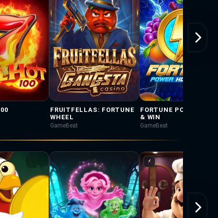
FRUITFELLAS: FORTUNE
00
FORTUNE POWER: HOL
WHEEL
& WIN
GameBeat
GameBeat
⚡