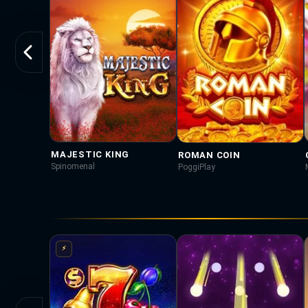
MAJESTIC KING
ROMAN COIN
Spinomenal
PoggiPlay
⚡