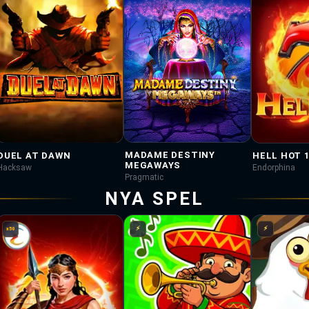
MADAME DESTINY
DUEL AT DAWN
HELL HOT 1
MEGAWAYS
Hacksaw
Endorphina
Pragmatic
NYA SPEL
⚡
⚡
x50