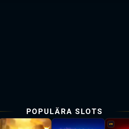
POPULÄRA SLOTS
x50