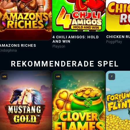
CHICKEN R
4 CHILI AMIGOS: HOLD
AND WIN
PoggiPlay
AMAZONS RICHES
Playson
Endorphina
REKOMMENDERADE SPEL
⚡
x50
x50