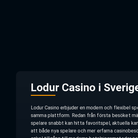
Lodur Casino i Sverig
Lodur Casino erbjuder en modern och flexibel spe
samma plattform. Redan från första besöket märk
spelare snabbt kan hitta favoritspel, aktuella k
att både nya spelare och mer erfarna casinobesök